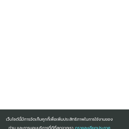
GENERAL NEWS
| TUESDAY, 29 APRIL 2025
"เจาะลึกความคาดหวังผู้บริหาร : IA จะ
สร้างคุณค่าได้อย่างไร”
1
2
3
4
5
6
7
8
9
10
Next
เว็บไซต์นี้มีการจัดเก็บคุกกี้เพื่อเพิ่มประสิทธิภาพในการใช้งานของ
ท่าน และการมอบบริการที่ดีที่สุดจากเรา
ดูรายละเอียดประกาศ